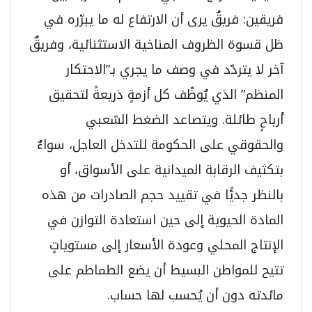
فريقين: فريقٌ يرى أن الارتفاع له ما يبرّره في
ظل قسوة الظروف المناخية الاستثنائية، وفريقٌ
آخر لا يتردّد في وصف ما يجري بـ”الاحتكار
المنظم” الذي يُوظّف كل أزمةٍ ذريعةً لتحقيق
أرباحٍ طائلة. ويتصاعد الضغط الشعبي
والحقوقي على الحكومة للتدخل العاجل، سواءٌ
بتكثيف الرقابة الميدانية على الأسواق، أو
بالنظر جديًّا في تقييد حجم الصادرات من هذه
المادة الحيوية إلى حين استعادة التوازن في
الإنتاج المحلي وعودة الأسعار إلى مستوياتٍ
تتيح للمواطن البسيط أن يضع الطماطم على
مائدته دون أن يُحسب لها حساب.