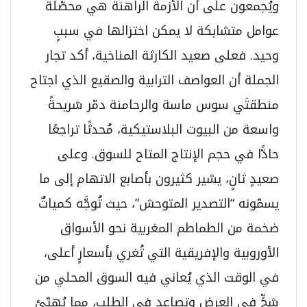
ويُجمعون على أن الأزمة الراهنة هي محصّلة
عوامل متشابكة لا يمكن اختزالها في سببٍ
وحيد. فعلى صعيد الكارثة المناخية، أكد تجار
الجملة أن العواصف الترابية والصقيع الذي اجتاح
منطقتَي سوس ماسة والرحامنة دمّر شريحةً
واسعة من البيوت البلاستيكية، مُحدثًا تراجعًا
حادًّا في حجم الإنتاج المتاح للسوق. وعلى
صعيدٍ ثانٍ، يشير كثيرون بأصابع الاتهام إلى ما
يسمّونه “التصدير المتوحش”، حيث تُوجَّه كمياتٌ
ضخمة من الطماطم المغربية نحو الأسواق
الأوروبية والإفريقية التي تُغري بأسعارٍ أعلى،
في الوقت الذي يُعاني فيه السوق المحلي من
شحٍّ في العرض وتصاعدٍ في الطلب، مما يُهيّئ