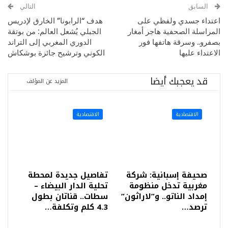
السابق
التالي
اعتداء جسدي ولفظي على
هدف “الرابونا” الخارق لإدريس
المراسلة الصحفية هاجر أمغار
الجبلي يُشعل العالم: من بوتقة
بصفرو.. وسرقة هاتفها فور
الدوري المغربي إلى التراند
الاعتداء عليها
الكوني وترشيح جائزة بوشكاش
قد يعجبك أيضا
المزيد عن المؤلف
الاقتصادية
الاقتصادية
صحيفة إسبانية: شركة
تفاصيل جديدة لمحطة
مغربية تدخل منظومة
تحلية الدار البيضاء –
إمداد الناتو.. و”لاراثون”
سطات.. قناتان بطول
ترصد…
4.3 كلم وتكلفة…