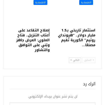
الاقتصادية
الاقتصادية
استثمار تاريخي بـ1.5
إصلاح التقاعد على
مليار دولار.. “هيونداي
أعتاب التنزيل.. فتاح
روتيم” الكورية تُقيم
العلوي: العرض جاهز
مصنعًا…
وبُني على التوافق
والتشاور
السابق
التالي
اترك رد
لن يتم نشر عنوان بريدك الإلكتروني.