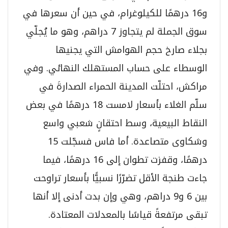
و16 درهمًا للكيلوغرام، في حين أن سعرها في
سوق الجملة لم يتجاوز 7 دراهم، وهو ما يُجلّي
بجلاء صارخ حجم الهوامش التي يجنيها
الوسطاء على حساب المستهلك النهائي. وفي
مراكش، احتلّت المدينة الحمراء الصدارةَ في
سلّم الغلاء بأسعار لامست 18 درهمًا في بعض
النقاط البيعية، وسط احتقانٍ شعبي واسع
وشكاوى متصاعدة. أما فاس فسجّلت 15
درهمًا، وقفزت تطوان إلى 16 درهمًا، فيما
جاءت طنجة الأقل تضرّرًا نسبيًّا بأسعار تراوحت
بين 6 و9 دراهم، وهي وإن بدت أدنى إلا أنها
تبقى مرتفعةً قياسًا بالمعدلات المعتادة.