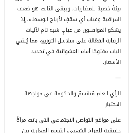
بيئةً خصبة للمضاربات. ويبقى الثالث هو ضعف
المراقبة وغياب أي سقفٍ لأرباح الوسطاء، إذ
يشكو المواطنون من غيابٍ شبه تام لآليات
الرقابة الفعّالة على سلاسل التوزيع، مما يُبقي
الباب مفتوحًا أمام العشوائية في تحديد
الأسعار.
—
الرأي العام مُنقسمٌ والحكومة في مواجهة
الاختبار
على مواقع التواصل الاجتماعي التي باتت مرآةً
حقيقية للمزاج الشعبي، انقسم المغاربة بين