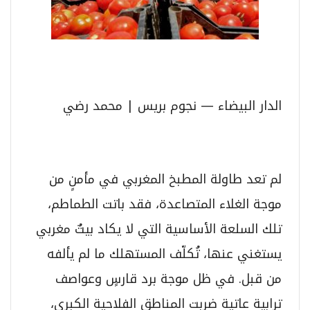
الدار البيضاء — نجوم بريس | محمد رضي
لم تعد طاولة المطبخ المغربي في مأمنٍ من
موجة الغلاء المتصاعدة، فقد باتت الطماطم،
تلك السلعة الأساسية التي لا يكاد بيتٌ مغربي
يستغني عنها، تُكلّف المستهلك ما لم يألفه
من قبل. في ظل موجة برد قارسٍ وعواصف
ترابية عاتية ضربت المناطق الفلاحية الكبرى،