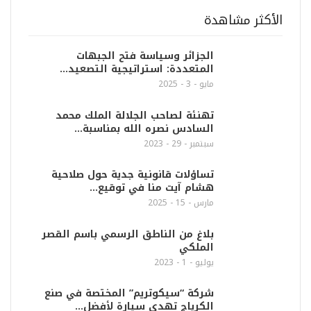
الأكثر مشاهدة
الجزائر وسياسة فتح الجبهات
المتعددة: استراتيجية التصعيد…
مايو - 3 - 2025
تهنئة لصاحب الجلالة الملك محمد
السادس نصره الله بمناسبة…
سبتمبر - 29 - 2023
تساؤلات قانونية جدية حول صلاحية
هشام آيت منا في توقيع…
مارس - 15 - 2025
بلاغ من الناطق الرسمي باسم القصر
الملكي
يوليو - 1 - 2023
شركة “سيكوتريم” المختصة في صنع
الكرياج تهدي سيارة لأفضل…