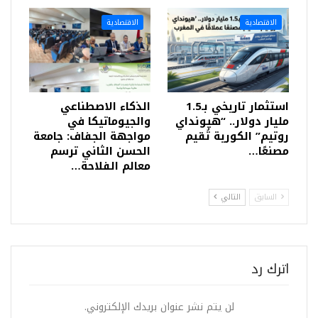
الاقتصادية
الاقتصادية
استثمار تاريخي بـ1.5
الذكاء الاصطناعي
مليار دولار.. “هيونداي
والجيوماتيكا في
روتيم” الكورية تُقيم
مواجهة الجفاف: جامعة
مصنعًا…
الحسن الثاني ترسم
معالم الفلاحة…
السابق
التالي
اترك رد
لن يتم نشر عنوان بريدك الإلكتروني.