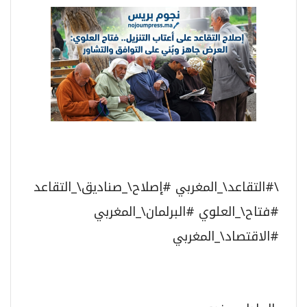
\#التقاعد\_المغربي #إصلاح\_صناديق\_التقاعد
#فتاح\_العلوي #البرلمان\_المغربي
#الاقتصاد\_المغربي