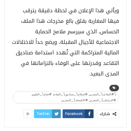
ويأتي هذا الإعلان في لحظة دقيقة يترقب
فيها المغاربة بقلق بالغ مخرجات هذا الملف
الحساس، الذي سيرسم ملامح الحماية
الاجتماعية للأجيال المقبلة، ويضع حداً للاختلالات
المالية المتراكمة التي تُهدد استدامة صناديق
التقاعد وقدرتها على الوفاء بالتزاماتها في
المدى البعيد.
\#التقاعد\_المغربي #إصلاح\_صناديق\_التقاعد #فتاح\_العلوي
#البرلمان\_المغربي #الاقتصاد\_المغربي
شارك
Twitter
Facebook