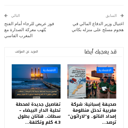
السابق
التالي
اغتيال وزير الدفاع المالي في
فوز عريض للرجاء أمام الفتح
هجوم مسلح على منزله بكاتي
يُلهب معركة الصدارة مع
المغرب الفاسي
قد يعجبك أيضا
المزيد عن المؤلف
الاقتصادية
الاقتصادية
صحيفة إسبانية: شركة
تفاصيل جديدة لمحطة
مغربية تدخل منظومة
تحلية الدار البيضاء –
إمداد الناتو.. و”لاراثون”
سطات.. قناتان بطول
ترصد…
4.3 كلم وتكلفة…