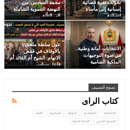
تحوّلت ثغرة قضائية
محمد السادس: من
إسبانية إلى مأساة
النهضة التنموية الشاملة
إنسانية…
إلى التألق…
عون سلطة ملحق
الانتخابات أمانة وطنية..
بالأوقاف في قفص
في ضوء التوجيهات
الاتهام: الشيخ أم القائد أم
الملكية السامية
فاعل سياسي…
تصفح التصنيف
كتاب الراى
الاجتماعية
الاقتصادية
الدولية
السياسية
الفنية
المجتمع المدني
المجلة الصحية