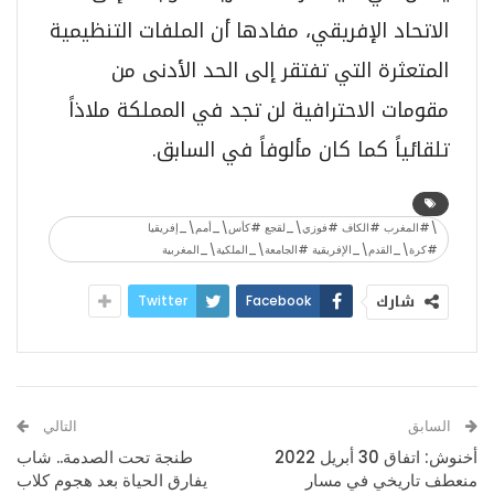
الاتحاد الإفريقي، مفادها أن الملفات التنظيمية
المتعثرة التي تفتقر إلى الحد الأدنى من
مقومات الاحترافية لن تجد في المملكة ملاذاً
تلقائياً كما كان مألوفاً في السابق.
\#المغرب #الكاف #فوزي\_لقجع #كأس\_أمم\_إفريقيا
#كرة\_القدم\_الإفريقية #الجامعة\_الملكية\_المغربية
شارك
Twitter
Facebook
السابق
التالي
أخنوش: اتفاق 30 أبريل 2022
طنجة تحت الصدمة.. شاب
منعطف تاريخي في مسار
يفارق الحياة بعد هجوم كلاب