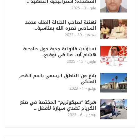
المتعددة: استراتيجية التصعيد…
مايو - 3 - 2025
تهنئة لصاحب الجلالة الملك محمد
السادس نصره الله بمناسبة…
سبتمبر - 29 - 2023
تساؤلات قانونية جدية حول صلاحية
هشام آيت منا في توقيع…
مارس - 15 - 2025
بلاغ من الناطق الرسمي باسم القصر
الملكي
يوليو - 1 - 2023
شركة “سيكوتريم” المختصة في صنع
الكرياج تهدي سيارة لأفضل…
نوفمبر - 6 - 2022