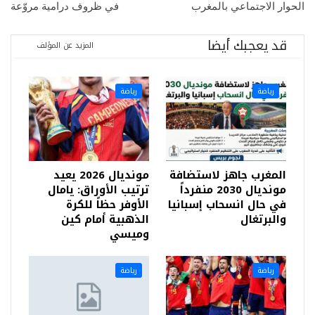
الحوار الاجتماعي بالمغرب
في ظروف درامية مروّعة
قد يعجبك أيضا
المزيد عن المؤلف
رياضة
رياضة
المغرب جاهز لاستضافة
مونديال 2026 يعيد
مونديال 2030 منفرداً
ترتيب الأوراق: يامال
في حال انسحاب إسبانيا
الأوفر حظاً للكرة
والبرتغال
الذهبية أمام كين
وميسي
رياضة
رياضة