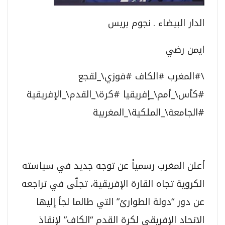
الدار البيضاء ـ نجوم بريس
ايمن رضي
\#المغرب #الكاف #فوزي\_لقجع
#كأس\_أمم\_إفريقيا #كرة\_القدم\_الإفريقية
#الجامعة\_الملكية\_المغربية
أعلن المغرب رسمياً عن توجه جديد في سياسته
الكروية تجاه القارة الإفريقية، تجلّى في تراجعه
عن دور “دولة الطوارئ” التي طالما لجأ إليها
الاتحاد الإفريقي لكرة القدم “الكاف” لإنقاذ