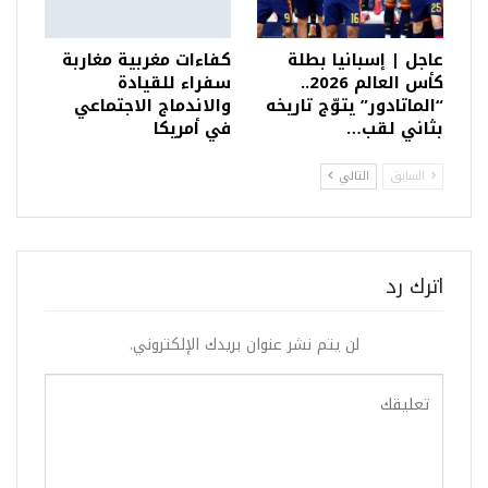
عاجل | إسبانيا بطلة
كفاءات مغربية مغاربة
كأس العالم 2026..
سفراء للقيادة
“الماتادور” يتوّج تاريخه
والاندماج الاجتماعي
بثاني لقب…
في أمريكا
السابق
التالي
اترك رد
لن يتم نشر عنوان بريدك الإلكتروني.