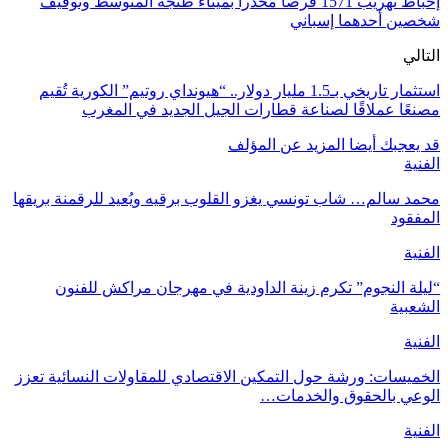
إحباط تهريب 1571 قرصاً مخدراً بميناء طنجة المتوسط وتوقيف
شخصين أحدهما إسباني
التالي
استثمار تاريخي بـ1.5 مليار دولار.. “هيونداي روتيم” الكورية تُقيم
مصنعًا عملاقًا لصناعة قطارات الجيل الجديد في المغرب
قد يعجبك أيضا
المزيد عن المؤلف
الفنية
محمد سالم… شاب تونسي يغزو القلوب برقيه ويُعيد للرقمنة بريقها
المفقود
الفنية
“ليلة النجوم” تكرم زينة الداودية في مهرجان مراكش للفنون
الشعبية
الفنية
الخميسات: ورشة حول التمكين الاقتصادي للمقاولات النسائية تعزز
الوعي بالحقوق والخدمات…
الفنية