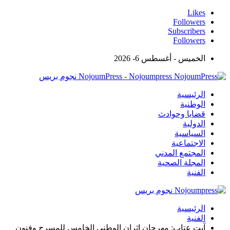
Likes
Followers
Subscribers
Followers
الخميس - أغسطس 6- 2026
NojoumPress - Nojoumpress نجوم بريس
الرئيسية
الوطنية
قضايا وحوادث
الدولية
السياسية
الاجتماعية
المجتمع المدني
المجلة الصحية
الفنية
الرئيسية
الفنية
آيت عتاب: مهرجان إثران الوطني الخامس للمسرح وفنون