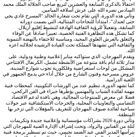
احتفالا بالذكرى السابعة والعشرين لتربع صاحب الجلالة الملك محمد
السادس نصره الله على عرش أسلافه الميامين.
وتأتي هذه الدورة، التي تقام تحت شعاره الخالد “المسرح غادي يجي
حتى لعندك”، امتداداً للنجاحات المتتالية، التي بصمت دوراته
السابقة، وتفعيلاً للرؤية الثقافية الهادفة لتنشيط إقليم أزيلال.
‎كما تشكل هذه التظاهرة الفنية الخصبة، تعبيراً صادقاً عن الوفاء
والتعلق بالعرش العلوي المجيد، ومناسبة للاحتفاء بالنهضة التنموية
والثقافية التي تشهدها المملكة تحت القيادة الرشيدة لجلالته اعزه
الله.
ويقدم المهرجان، الذي ستواكبه منابر إعلامية وطنية ودولية، على
مدار ثلاثة أيام باقة متنوعة من الأنشطة تشمل، الكرنفال الافتتاحي
المشكل من لوحات استعراضية وفلكلورية تجوب شوارع المدينة،
عروض مسرحية وفنون الشارع من خلال أداء حي يدمج الجمهور في
اللعبة الدرامية.
كما تشهد الدورة، تنظيم عدد من الورشات التكوينية، كمحطات فنية
مهمة لفائدة الشباب والمهتمين يؤطرها خبراء في الفن الركحي،
فضلا عن معرض للمنتوجات المجالية، وهي نافذة لدعم الاقتصاد
التضامني والتعاونيات المحلية، والخرجات الاستكشافية عبر جولات
سياحية لفائدة ضيوف المهرجان للتعريف بالمؤهلات التي تزخر بها
المنطقة.
وتأتي دورة 2026 بشراكات مؤسساتية وإعلامية جديدة وتكريمات
لثلة من الفنانين والرواد، وتحت إشراف الإدارة الفنية للمهرجان التي
يترأسها المدير الفني عبد الصمد نجيمي، حيث تم تسطير برمجة فنية