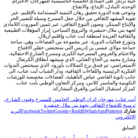
غنية ترتكز على المبادئ الخمسة التأسيسية للمهرجان: الاحترام،
الوحدة، التبادل، الإبداع، والانفتاح.
وتتوخى هذه الدورة تحقيق رهان التنمية المستدامة بالإقليم، عبر
تقوية المشهد الثقافي من خلال جعل المسرح وسيلة للتعبير الحر
والإنتاج المبتكر، وصون التنوع الثقافي، عبر تثمين الموروث اللامادي
لجهة بني ملال-خنيفيرة، والترويج السياحي: إبراز المؤهلات الطبيعية
والثقافية الفريدة لمنطقة أيت عتاب وإقليم أزيلال.
‎وتتوزع فعاليات الدورة، عبر مجموعة من الفضاءات وهي، ساحة
جماعة مولاي عيسى بن إدريس التي ستحتضن حفلي الافتتاح
والاختتام والعروض المسرحية الكبرى ومسرح الشارع الاحتفالية،
وشارع محمد بن الحاج العتابي، الذي سيشهد انطلاق الكرنفال
الاستعراضي، ثم فندق برج الشلالات بأوزود، الذي سيحتضن الندوات
الفكرية الرئيسية واللقاءات الثقافية، ودار الشباب أيت عتاب، الى
جانب ثانوية القاضي عياض التأهيلية، كفضاءات مخصصة للورشات
التكوينية والماستر كلاس، ومركز التعاون الوطني بأيت عتاب،
كمركز استقبال الفنانين والفرق المشاركة.
آيت عتاب: مهرجان إثران الوطني الخامس للمسرح وفنون الشارع..
ترسيخ للإشعاع الثقافي بجهة بني ملال خنيفيرة
شارك
Pinterest
WhatsApp
ReddIt
Google+
Twitter
Facebook
البريد
الإلكتروني
السابق