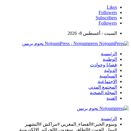
Likes
Followers
Subscribers
Followers
السبت - أغسطس 8- 2026
NojoumPress - Nojoumpress نجوم بريس
الرئيسية
الوطنية
قضايا وحوادث
الدولية
السياسية
الاجتماعية
المجتمع المدني
المجلة الصحية
الفنية
الرئيسية
وسوم الخبر:#القضاء_المغربي #مراكش #التشهير
#مول_الحوت #الطاهر_سعدون #الجرائم_الإلكترونية