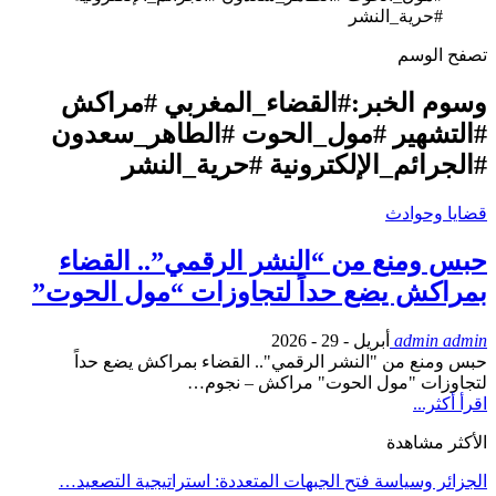
#حرية_النشر
تصفح الوسم
وسوم الخبر:#القضاء_المغربي #مراكش
#التشهير #مول_الحوت #الطاهر_سعدون
#الجرائم_الإلكترونية #حرية_النشر
قضايا وحوادث
حبس ومنع من “النشر الرقمي”.. القضاء
بمراكش يضع حداً لتجاوزات “مول الحوت”
admin admin
أبريل - 29 - 2026
حبس ومنع من "النشر الرقمي".. القضاء بمراكش يضع حداً
لتجاوزات "مول الحوت" مراكش – نجوم…
اقرأ أكثر...
الأكثر مشاهدة
الجزائر وسياسة فتح الجبهات المتعددة: استراتيجية التصعيد…